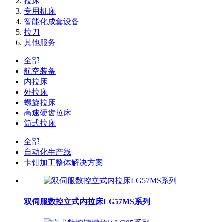
拉床
专用机床
智能化成套设备
拉刀
其他服务
全部
航空装备
内拉床
外拉床
螺旋拉床
高速硬齿拉床
筒式拉床
全部
自动化生产线
卡钳加工整体解决方案
双伺服数控立式内拉床LG57MS系列