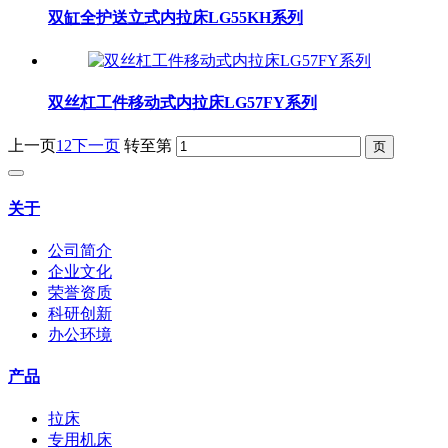
双缸全护送立式内拉床LG55KH系列
双丝杠工件移动式内拉床LG57FY系列
上一页
1
2
下一页
转至第
关于
公司简介
企业文化
荣誉资质
科研创新
办公环境
产品
拉床
专用机床