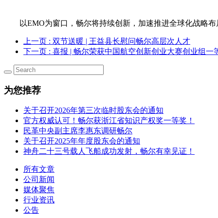
以EMO为窗口，畅尔将持续创新，加速推进全球化战略
上一页
: 双节送暖 | 王益县长慰问畅尔高层次人才
下一页
: 喜报 | 畅尔荣获中国航空创新创业大赛创业组一
为您推荐
关于召开2026年第三次临时股东会的通知
官方权威认可！畅尔获浙江省知识产权奖一等奖！
民革中央副主席李惠东调研畅尔
关于召开2025年年度股东会的通知
神舟二十三号载人飞船成功发射，畅尔有幸见证！
所有文章
公司新闻
媒体聚焦
行业资讯
公告